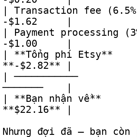
| Transaction fee (6.5%
-$1.62     |

| Payment processing (3
-$1.00     |

| **Tổng phí Etsy**    
**-$2.82** |

| ───────────          
───────    |

| **Bạn nhận về**      
**$22.16** |

Nhưng đợi đã — bạn còn 