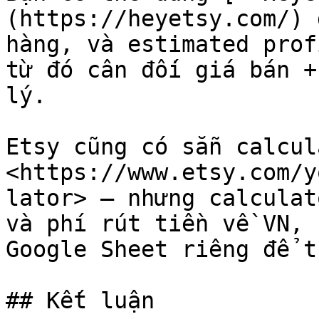
(https://heyetsy.com/) 
hàng, và estimated prof
từ đó cân đối giá bán +
lý.

Etsy cũng có sẵn calcul
<https://www.etsy.com/y
lator> — nhưng calculat
và phí rút tiền về VN, 
Google Sheet riêng để t
## Kết luận
