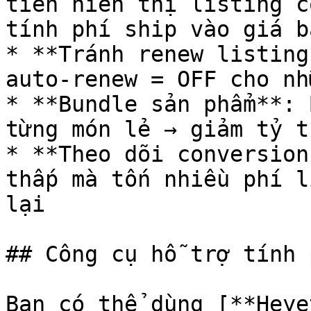
tiên hiển thị listing c
tính phí ship vào giá b
* **Tránh renew listing
auto-renew = OFF cho nh
* **Bundle sản phẩm**: 
từng món lẻ → giảm tỷ t
* **Theo dõi conversion
thấp mà tốn nhiều phí l
lại

## Công cụ hỗ trợ tính p
Bạn có thể dùng [**Heye