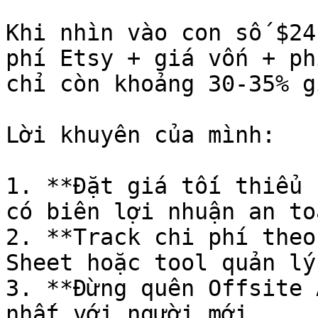
Khi nhìn vào con số $24
phí Etsy + giá vốn + ph
chỉ còn khoảng 30-35% g
Lời khuyên của mình:

1. **Đặt giá tối thiểu 
có biên lợi nhuận an toà
2. **Track chi phí theo
Sheet hoặc tool quản lý
3. **Đừng quên Offsite 
nhất với người mới
