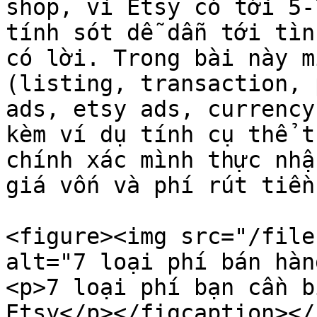
shop, vì Etsy có tới 5-
tính sót dễ dẫn tới tìn
có lời. Trong bài này m
(listing, transaction, 
ads, etsy ads, currency
kèm ví dụ tính cụ thể t
chính xác mình thực nhậ
giá vốn và phí rút tiền.
<figure><img src="/file
alt="7 loại phí bán hàn
<p>7 loại phí bạn cần b
Etsy</p></figcaption></