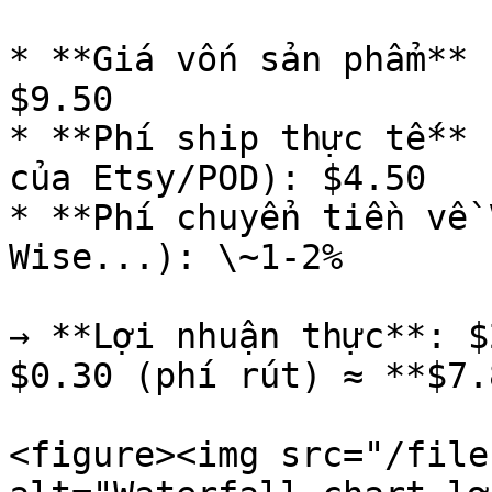
* **Giá vốn sản phẩm** 
$9.50

* **Phí ship thực tế** 
của Etsy/POD): $4.50

* **Phí chuyển tiền về 
Wise...): \~1-2%

→ **Lợi nhuận thực**: $
$0.30 (phí rút) ≈ **$7.
<figure><img src="/file