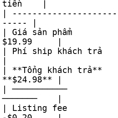
tiền    |

| ---------------------
----- |

| Giá sản phẩm         
$19.99     |

| Phí ship khách trả     
|

| **Tổng khách trả**   
**$24.98** |

| ───────────          
───────    |

| Listing fee          
-$0.20     |
