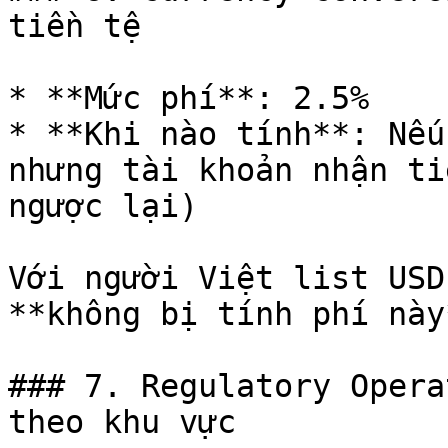
tiền tệ

* **Mức phí**: 2.5%

* **Khi nào tính**: Nếu
nhưng tài khoản nhận ti
ngược lại)

Với người Việt list USD
**không bị tính phí này*
### 7. Regulatory Opera
theo khu vực
