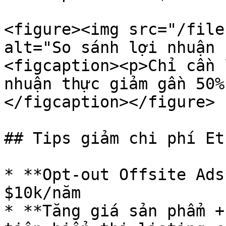
<figure><img src="/file
alt="So sánh lợi nhuận 
<figcaption><p>Chỉ cần 
nhuận thực giảm gần 50%
</figcaption></figure>

## Tips giảm chi phí Ets
* **Opt-out Offsite Ads
$10k/năm

* **Tăng giá sản phẩm +