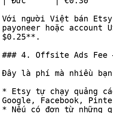
| Đức      | €0.30     
Với người Việt bán Etsy
payoneer hoặc account U
$0.25**.

### 4. Offsite Ads Fee 
Đây là phí mà nhiều bạn
* Etsy tự chạy quảng cá
Google, Facebook, Pinte
* Nếu có đơn từ những q