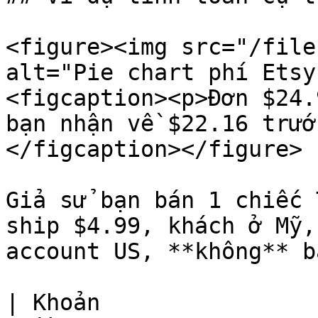
<figure><img src="/file
alt="Pie chart phí Etsy
<figcaption><p>Đơn $24.
bạn nhận về $22.16 trướ
</figcaption></figure>

Giả sử bạn bán 1 chiếc 
ship $4.99, khách ở Mỹ,
account US, **không** b
| Khoản                