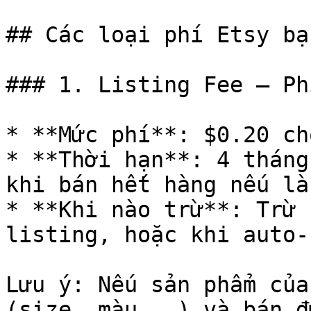
## Các loại phí Etsy bạ
### 1. Listing Fee — Ph
* **Mức phí**: $0.20 ch
* **Thời hạn**: 4 tháng
khi bán hết hàng nếu là
* **Khi nào trừ**: Trừ 
listing, hoặc khi auto-
Lưu ý: Nếu sản phẩm của
(size, màu...) và bán đ