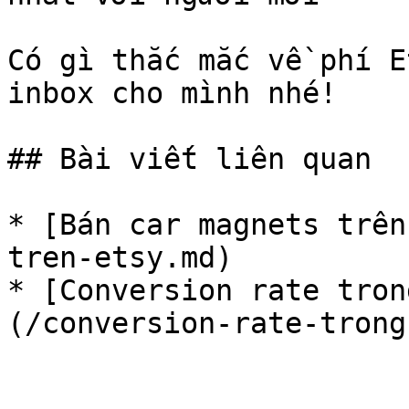
Có gì thắc mắc về phí E
inbox cho mình nhé!

## Bài viết liên quan

* [Bán car magnets trên
tren-etsy.md)

* [Conversion rate tron