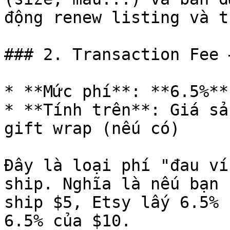
động renew listing và t
### 2. Transaction Fee 
* **Mức phí**: **6.5%**
* **Tính trên**: Giá sả
gift wrap (nếu có)

Đây là loại phí "đau ví
ship. Nghĩa là nếu bạn 
ship $5, Etsy lấy 6.5% 
6.5% của $10.
