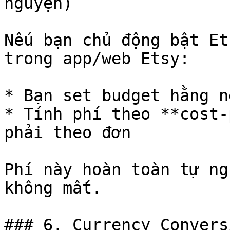
nguyện)

Nếu bạn chủ động bật Et
trong app/web Etsy:

* Bạn set budget hằng n
* Tính phí theo **cost-
phải theo đơn

Phí này hoàn toàn tự ng
không mất.

### 6. Currency Convers