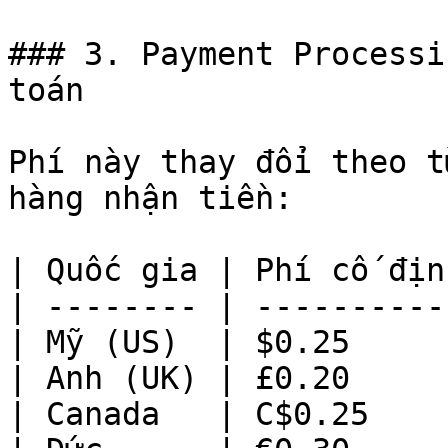
### 3. Payment Processi
toán

Phí này thay đổi theo t
hàng nhận tiền:

| Quốc gia | Phí cố địn
| -------- | ----------
| Mỹ (US)  | $0.25     
| Anh (UK) | £0.20     
| Canada   | C$0.25    