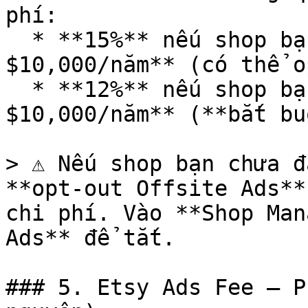
phí:

  * **15%** nếu shop bạn doanh thu **dưới 
$10,000/năm** (có thể o
  * **12%** nếu shop bạn doanh thu **trên 
$10,000/năm** (**bắt bu
> ⚠️ Nếu shop bạn chưa đ
**opt-out Offsite Ads**
chi phí. Vào **Shop Man
Ads** để tắt.

### 5. Etsy Ads Fee — P