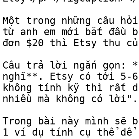
Một trong những câu hỏi
từ anh em mới bắt đầu b
đơn $20 thì Etsy thu củ
Câu trả lời ngắn gọn: *
nghĩ**. Etsy có tới 5-6
không tính kỹ thì rất d
nhiều mà không có lời".

Trong bài này mình sẽ b
1 ví dụ tính cụ thể để 