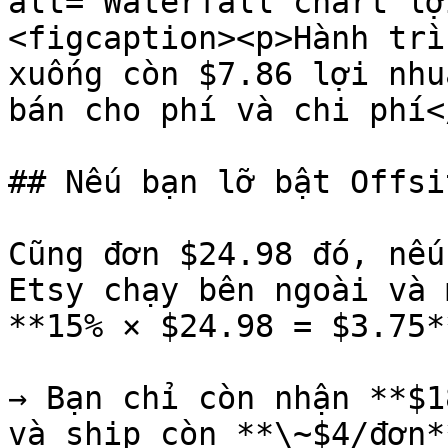
alt="Waterfall chart lợ
<figcaption><p>Hành trì
xuống còn $7.86 lợi nhu
bán cho phí và chi phí<
## Nếu bạn lỡ bật Offsi
Cũng đơn $24.98 đó, nếu
Etsy chạy bên ngoài và 
**15% × $24.98 = $3.75**
→ Bạn chỉ còn nhận **$1
và ship còn **\~$4/đơn*