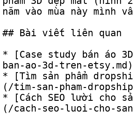
phẩm 3D đẹp mắt (hình 2
năm vào mùa này mình vẫ
## Bài viết liên quan

* [Case study bán áo 3D
ban-ao-3d-tren-etsy.md)

* [Tìm sản phẩm dropshi
(/tim-san-pham-dropship
* [Cách SEO lười cho sả