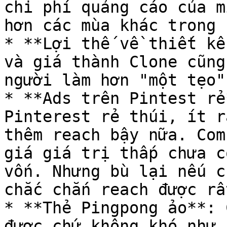
chi phí quảng cáo của m
hơn các mùa khác trong 
* **Lợi thế về thiết kế
và giá thành Clone cũng
người làm hơn "một tẹo"

* **Ads trên Pintest rẻ
Pinterest rẻ thúi, ít r
thêm reach bậy nữa. Com
giá giá trị thấp chưa c
vốn. Nhưng bù lại nếu c
chắc chắn reach được rấ
* **Thẻ Pingpong ảo**: 
được chứ không khó như 