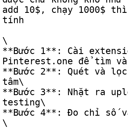
add 10$, chạy 1000$ thì
tính

\

**Bước 1**: Cài extensi
Pinterest.one để tìm và
**Bước 2**: Quét và lọc
tâm\

**Bước 3**: Nhặt ra upl
testing\

**Bước 4**: Đo chỉ số v
\
