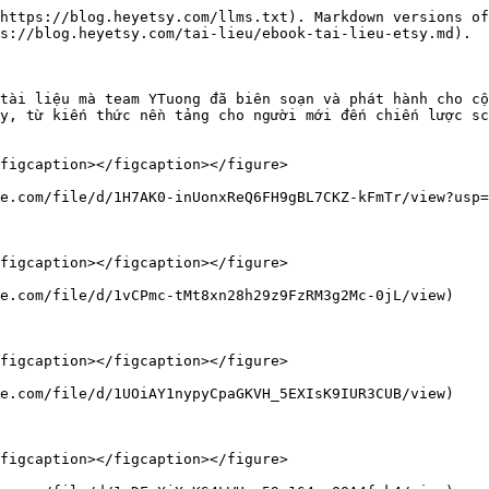
https://blog.heyetsy.com/llms.txt). Markdown versions of
s://blog.heyetsy.com/tai-lieu/ebook-tai-lieu-etsy.md).

tài liệu mà team YTuong đã biên soạn và phát hành cho cộ
y, từ kiến thức nền tảng cho người mới đến chiến lược sc
figcaption></figcaption></figure>

e.com/file/d/1H7AK0-inUonxReQ6FH9gBL7CKZ-kFmTr/view?usp=
figcaption></figcaption></figure>

e.com/file/d/1vCPmc-tMt8xn28h29z9FzRM3g2Mc-0jL/view)

figcaption></figcaption></figure>

e.com/file/d/1UOiAY1nypyCpaGKVH_5EXIsK9IUR3CUB/view)

figcaption></figcaption></figure>
