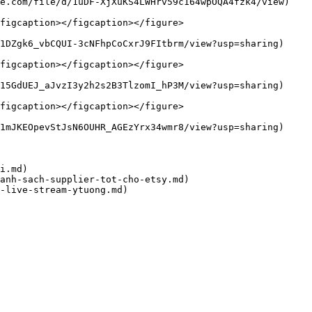
e.com/file/d/1uDF-XjXuKS4LWHrv59c164wpOQA4fzk4/view)

figcaption></figcaption></figure>

1DZgk6_vbCQUI-3cNFhpCoCxrJ9FItbrm/view?usp=sharing)

figcaption></figcaption></figure>

15GdUEJ_aJvzI3y2h2s2B3TlzomI_hP3M/view?usp=sharing)

figcaption></figcaption></figure>

1mJKEOpevStJsN6OUHR_AGEzYrx34wmr8/view?usp=sharing)

i.md)

anh-sach-supplier-tot-cho-etsy.md)
