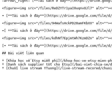
:arrow\_right: [**Tải sách ở đây**](https://drive.googl
<figure><img src="/files/ReDZYTr1yaI0uqnvOJl7" alt=""><
➡️ [**Tải sách ở đây**](https://drive.google.com/file/d/
<figure><img src="/files/94WafsHckPD28amFKbXX" alt=""><
➡️[ **Tải sách ở đây**](https://drive.google.com/file/d/
<figure><img src="/files/kdhNf7EpjmtWh7KzmDZn" alt=""><
[➡️ **Tải sách ở đây**](https://drive.google.com/file/d/
## Bài viết liên quan

* [Khóa học về Etsy miễn phí](/khoa-hoc-ve-etsy-mien-ph
* [Danh sách supplier tốt cho Etsy](/bai-viet-chia-se/d